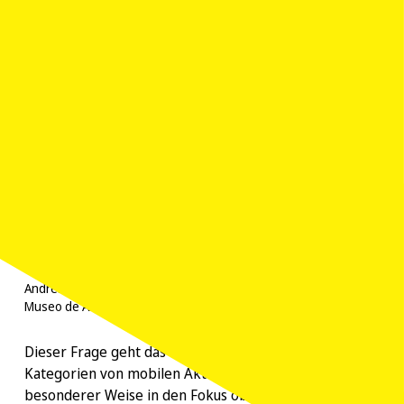
Reinheitsvorstellungen und ethnischen Zuschreibungen
verknüpft. In welchem Verhältnis standen dabei
Religion und Ethnizität?
Andrés Sánchez Gallque, Los mulatos de Esmeraldas (1599),
Museo de América, Madrid.
Dieser Frage geht das Projekt mit Blick auf vier
Kategorien von mobilen Akteuren nach, die in
besonderer Weise in den Fokus obrigkeitlicher