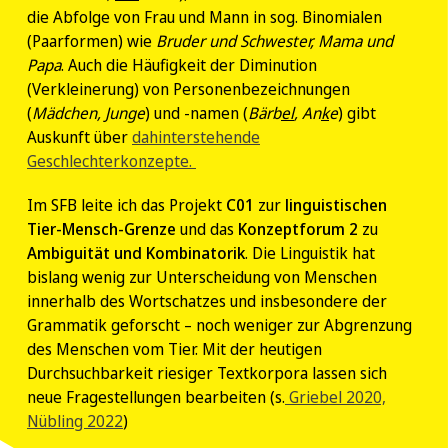
die Abfolge von Frau und Mann in sog. Binomialen
(Paarformen) wie
Bruder und Schwester, Mama und
Papa
. Auch die Häufigkeit der Diminution
(Verkleinerung) von Personenbezeichnungen
(
Mädchen, Junge
) und -namen (
Bärb
el
, An
k
e
) gibt
Auskunft über
dahinterstehende
Geschlechterkonzepte.
Im SFB leite ich das Projekt
C01
zur
linguistischen
Tier-Mensch-Grenze
und das
Konzeptforum 2
zu
Ambiguität und Kombinatorik
. Die Linguistik hat
bislang wenig zur Unterscheidung von Menschen
innerhalb des Wortschatzes und insbesondere der
Grammatik geforscht – noch weniger zur Abgrenzung
des Menschen vom Tier. Mit der heutigen
Durchsuchbarkeit riesiger Textkorpora lassen sich
neue Fragestellungen bearbeiten (s.
Griebel 2020,
Nübling 2022
)