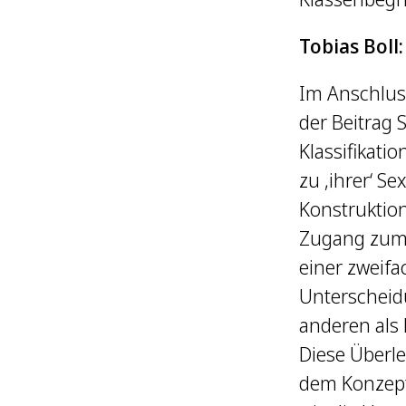
Tobias Boll
Im Anschlus
der Beitrag 
Klassifikati
zu ‚ihrer‘ Se
Konstruktio
Zugang zum P
einer zweifa
Unterscheidu
anderen als 
Diese Überl
dem Konzept