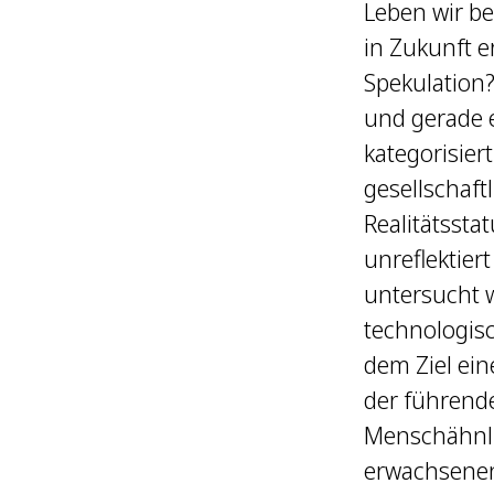
Leben wir ber
in Zukunft e
Spekulation?
und gerade e
kategorisie
gesellschaft
Realitätsstat
unreflektiert
untersucht 
technologisc
dem Ziel ein
der führend
Menschähnlic
erwachsenen