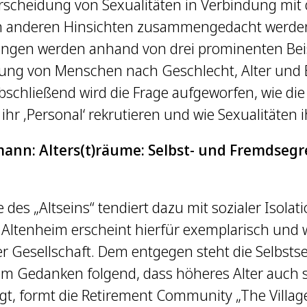
rscheidung von Sexualitäten in Verbindung mit 
 anderen Hinsichten zusammengedacht werden
gen werden anhand von drei prominenten Beispi
ung von Menschen nach Geschlecht, Alter und
 Abschließend wird die Frage aufgeworfen, wie d
 ihr ‚Personal‘ rekrutieren und wie Sexualitäten
ann: Alters(t)räume: Selbst- und Fremdseg
e des „Altseins“ tendiert dazu mit sozialer Isola
 Altenheim erscheint hierfür exemplarisch und
r Gesellschaft. Dem entgegen steht die Selbsts
Dem Gedanken folgend, dass höheres Alter auch
ngt, formt die Retirement Community „The Village