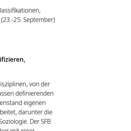
assifikationen,
 (23.-25. September)
fizieren,
isziplinen, von der
assen definierenden
egenstand eigenen
eitet, darunter die
oziologie. Der SFB
her mit einer