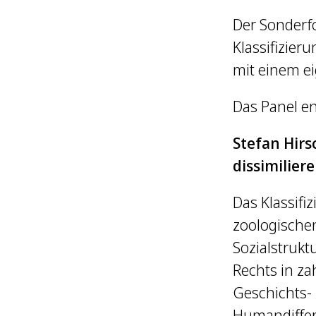
Der Sonderfo
Klassifizier
mit einem ei
Das Panel en
Stefan Hirs
dissimilie
Das Klassifi
zoologische
Sozialstrukt
Rechts in za
Geschichts- 
Humandiffere