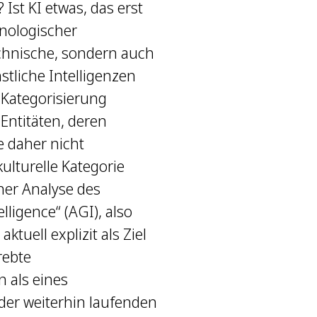
 Ist KI etwas, das erst
hnologischer
echnische, sondern auch
nstliche Intelligenzen
 Kategorisierung
 Entitäten, deren
ie daher nicht
kulturelle Kategorie
ner Analyse des
lligence“ (AGI), also
tuell explizit als Ziel
rebte
 als eines
er weiterhin laufenden