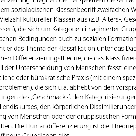
em soziologischen Klassenbegriff zweifachen W
Vielzahl kultureller Klassen aus (z.B. Alters-, Ges
ssen), die sich um Kategorien imaginierter Gru
ischen Bedingungen auch zu sozialen Formationen
ht er das Thema der Klassifikation unter das Da
hen Differenzierungstheorie, die das Klassifizie
all der Unterscheidung von Menschen fasst: eine
liche oder bürokratische Praxis (mit einem spe
roblemen), die sich u.a. abhebt von den vorspr
ungen des ‚Geschmacks‘, den Kategorisierungen
endiskurses, den körperlichen Dissimilierungen
ng von Menschen oder der gruppistischen Forma
ten. Die Humandifferenzierung ist die Theoriep
ff neue Grundlagen gibt.