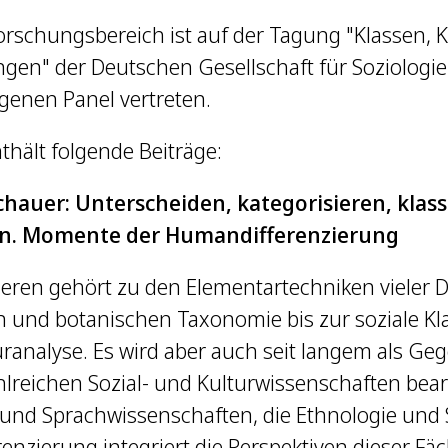
rschungsbereich ist auf der Tagung "Klassen, Kl
ungen" der Deutschen Gesellschaft für Soziologie
genen Panel vertreten.
thält folgende Beiträge:
chauer:
Unterscheiden, kategorisieren, klassi
ren. Momente der Humandifferenzierung
zieren gehört zu den Elementartechniken vieler D
n und botanischen Taxonomie bis zur soziale Kl
uranalyse. Es wird aber auch seit langem als G
hlreichen Sozial- und Kulturwissenschaften bearb
und Sprachwissenschaften, die Ethnologie und S
nzierung integriert die Perspektiven dieser Fäc