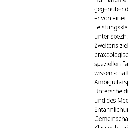
gegenüber d
er von einer 
Leistungskla
unter spezif
Zweitens zie
praxeologisc
speziellen F
wissenschaft
Ambiguitätsp
Unterscheid
und des Medi
Entähnlichu
Gemeinschaf
Klassenbegri