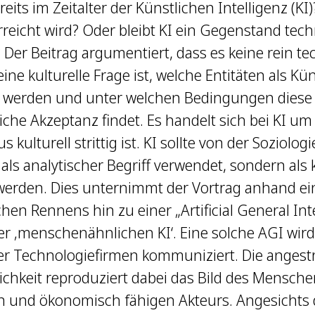
eits im Zeitalter der Künstlichen Intelligenz (KI)?
rreicht wird? Oder bleibt KI ein Gegenstand tec
 Der Beitrag argumentiert, dass es keine rein t
ine kulturelle Frage ist, welche Entitäten als Kü
rt werden und unter welchen Bedingungen diese
liche Akzeptanz findet. Es handelt sich bei KI um
us kulturell strittig ist. KI sollte von der Soziolog
 als analytischer Begriff verwendet, sondern als 
werden. Dies unternimmt der Vortrag anhand ei
hen Rennens hin zu einer „Artificial General Inte
er ‚menschenähnlichen KI‘. Eine solche AGI wird ak
er Technologiefirmen kommuniziert. Die angest
hkeit reproduziert dabei das Bild des Menschen
 und ökonomisch fähigen Akteurs. Angesichts d