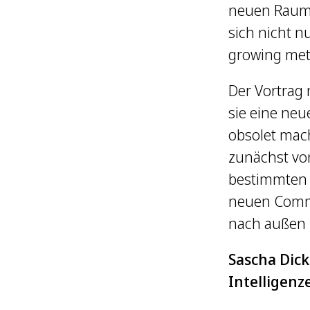
neuen Raum 
sich nicht n
growing met
Der Vortrag 
sie eine neu
obsolet mac
zunächst vo
bestimmten 
neuen Commu
nach außen 
Sascha Dick
Intelligenz