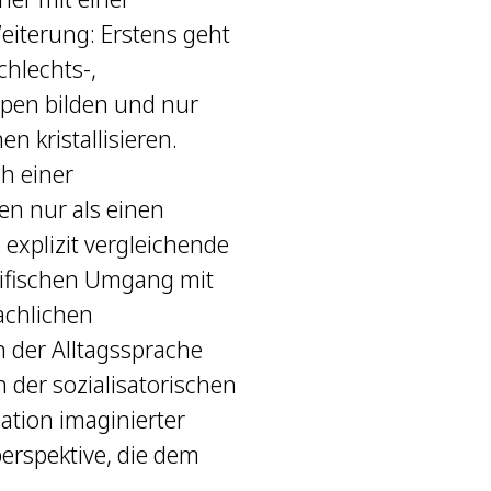
eiterung: Erstens geht
chlechts-,
ppen bilden und nur
 kristallisieren.
ch einer
ren nur als einen
 explizit vergleichende
zifischen Umgang mit
achlichen
 der Alltagssprache
 der sozialisatorischen
tion imaginierter
erspektive, die dem