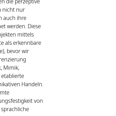
en die perzeptive
n nicht nur
n auch ihre
et werden. Diese
jekten mittels
kte als erkennbare
), bevor wir
erenzierung
, Mimik,
 etablierte
ikativen Handeln.
mmte
ngsfestigkeit von
 sprachliche