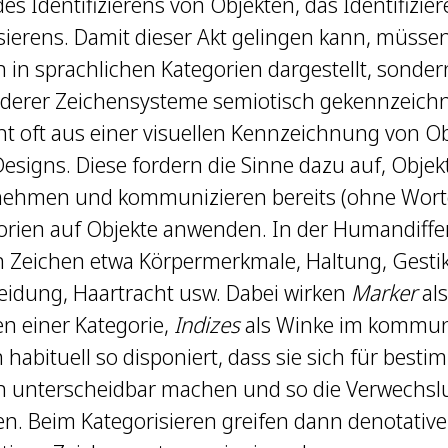
des Identifizierens von Objekten, das Identifizier
isierens. Damit dieser Akt gelingen kann, müsse
in sprachlichen Kategorien dargestellt, sonder
nderer Zeichensysteme semiotisch gekennzeichn
t oft aus einer visuellen Kennzeichnung von Ob
 Designs. Diese fordern die Sinne dazu auf, Obje
nehmen und kommunizieren bereits (ohne Worte
orien auf Objekte anwenden. In der Humandiff
 Zeichen etwa Körpermerkmale, Haltung, Gestik
eidung, Haartracht usw. Dabei wirken
Marker
als
n einer Kategorie,
Indizes
als Winke im kommun
abituell so disponiert, dass sie sich für besti
 unterscheidbar machen und so die Verwechslu
n. Beim Kategorisieren greifen dann denotative