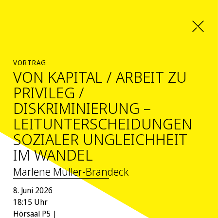
VORTRAG
VON KAPITAL / ARBEIT ZU
PRIVILEG /
DISKRIMINIERUNG –
LEITUNTERSCHEIDUNGEN
SOZIALER UNGLEICHHEIT
IM WANDEL
Marlene Müller-Brandeck
8. Juni 2026
18:15 Uhr
Hörsaal P5 |